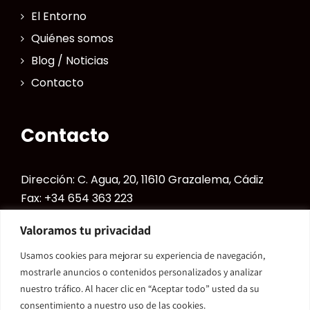
El Entorno
Quiénes somos
Blog / Noticias
Contacto
Contacto
Dirección: C. Agua, 20, 11610 Grazalema, Cádiz
Fax: +34 654 363 223
info@casasdegrazalema.es
Valoramos tu privacidad
654 363 223
Usamos cookies para mejorar su experiencia de navegación,
mostrarle anuncios o contenidos personalizados y analizar
nuestro tráfico. Al hacer clic en “Aceptar todo” usted da su
consentimiento a nuestro uso de las cookies.
© Copyright 2025 | Casas de Grazalema |
Aviso legal